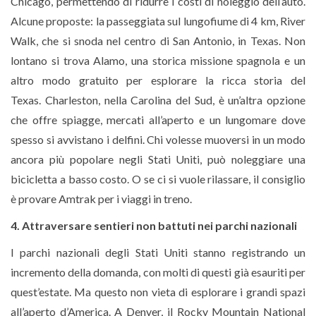
Chicago, permettendo di ridurre i costi di noleggio dell’auto.
Alcune proposte: la passeggiata sul lungofiume di 4 km, River
Walk, che si snoda nel centro di San Antonio, in Texas. Non
lontano si trova Alamo, una storica missione spagnola e un
altro modo gratuito per esplorare la ricca storia del
Texas. Charleston, nella Carolina del Sud, è un’altra opzione
che offre spiagge, mercati all’aperto e un lungomare dove
spesso si avvistano i delfini. Chi volesse muoversi in un modo
ancora più popolare negli Stati Uniti, può noleggiare una
bicicletta a basso costo. O se ci si vuole rilassare, il consiglio
è provare Amtrak per i viaggi in treno.
4. Attraversare sentieri non battuti nei parchi nazionali
I parchi nazionali degli Stati Uniti stanno registrando un
incremento della domanda, con molti di questi già esauriti per
quest’estate. Ma questo non vieta di esplorare i grandi spazi
all’aperto d’America. A Denver, il Rocky Mountain National