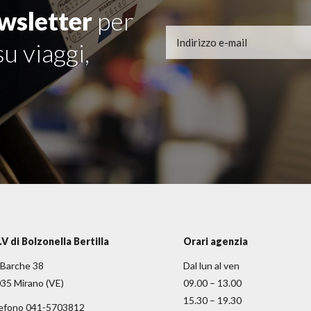
wsletter
per
u viaggi,
.V di Bolzonella Bertilla
Orari agenzia
 Barche 38
Dal lun al ven
35 Mirano (VE)
09.00 – 13.00
15.30 – 19.30
efono 041-5703812