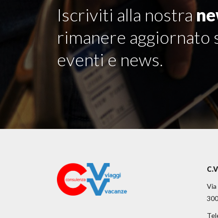
Iscriviti alla nostra
ne
rimanere aggiornato s
eventi e news.
C.V
Via
300
Tel