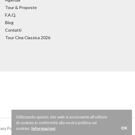
Tour & Proposte
F.A.Q.
Blog
Contatti
Tour Cina Classica 2026
Utilizzando questo sito web si acconsente all'utilizzo
di cookies in conformità alla nostra politica sui
OK
vacy Policy
cookies.
-
Cookie Policy
Informazioni
-
Termini e condizioni
-
Credits