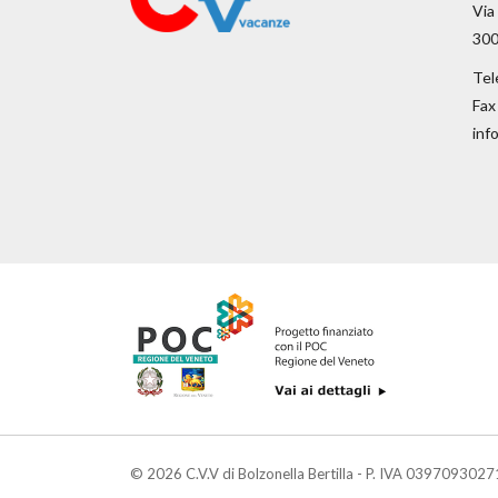
Via
300
Tel
Fax
inf
© 2026 C.V.V di Bolzonella Bertilla - P. IVA 0397093027