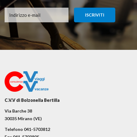
C.V.V di Bolzonella Bertilla
Via Barche 38
30035 Mirano (VE)
Telefono 041-5703812
Fax 041-5703805